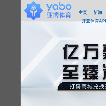
跳
到
主页
新闻
内
容
开云体育AP