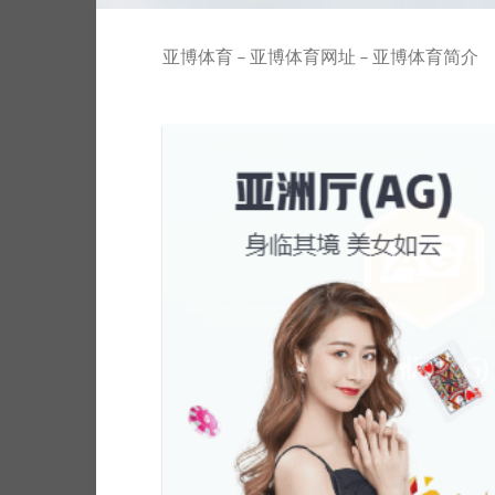
亚博体育 – 亚博体育网址 – 亚博体育简介