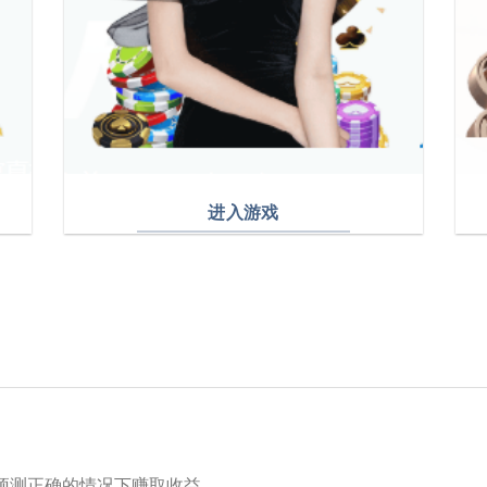
进入游戏
在预测正确的情况下赚取收益。