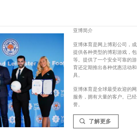
亚博简介
亚博体育是网上博彩公司，成
提供各种类型的博彩游戏，包
等。提供了一个安全可靠的游
育还定期推出各种优惠活动和
具。
亚博体育是全球最受欢迎的网
服务，拥有大量的客户。已经
誉。
了解更多