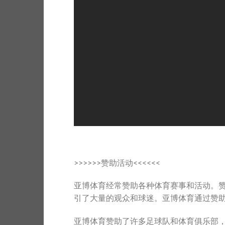
>>>>>>赞助活动<<<<<<
亚博体育经常赞助各种体育赛事和活动。
引了大量的观众和球迷。亚博体育通过赞
亚博体育赞助了许多足球队和体育俱乐部，