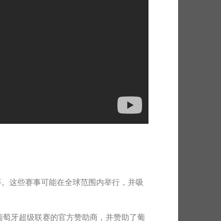
等。这些赛事可能在全球范围内举行，并吸
葡萄牙超级联赛的官方赞助商，并赞助了葡