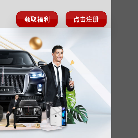
领取福利
点击注册