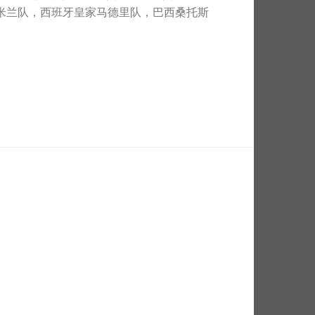
米兰队，西班牙皇家马德里队，巴西桑托斯