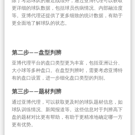
除了考虑球队的最近战绩外，通过亚博代理可以获取
更详细的球队数据，包括球员伤病情况、内部融洽度
等。亚博代理还提供了更多细致的统计数据，有助于
更全面地了解球队的状态。
第二步——盘型判辨
亚博代理平台的盘口类型更为丰富，包括亚洲让分、
大小球等多种盘口。在盘型判辨时，需要考虑亚博特
有的盘口设置，进一步细化盘口类型的判别。
第三步——题材判辨
通过亚博代理，可以获取更及时的球队题材信息，如
球队训练情况、新闻报道等。这些信息对于判辨高下
盘的题材对比更有帮助，有助于更精准地确定哪一方
更有优势。