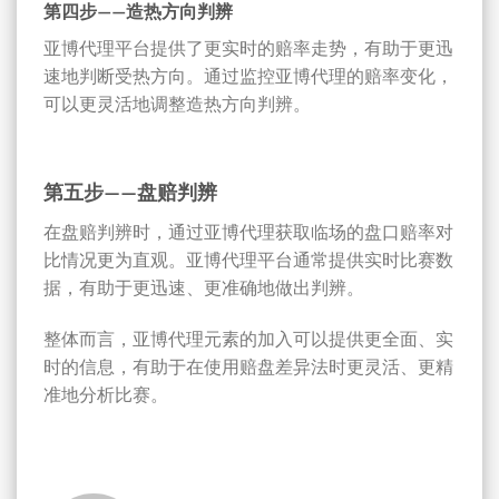
第四步——造热方向判辨
亚博代理平台提供了更实时的赔率走势，有助于更迅
速地判断受热方向。通过监控亚博代理的赔率变化，
可以更灵活地调整造热方向判辨。
第五步——盘赔判辨
在盘赔判辨时，通过亚博代理获取临场的盘口赔率对
比情况更为直观。亚博代理平台通常提供实时比赛数
据，有助于更迅速、更准确地做出判辨。
整体而言，亚博代理元素的加入可以提供更全面、实
时的信息，有助于在使用赔盘差异法时更灵活、更精
准地分析比赛。