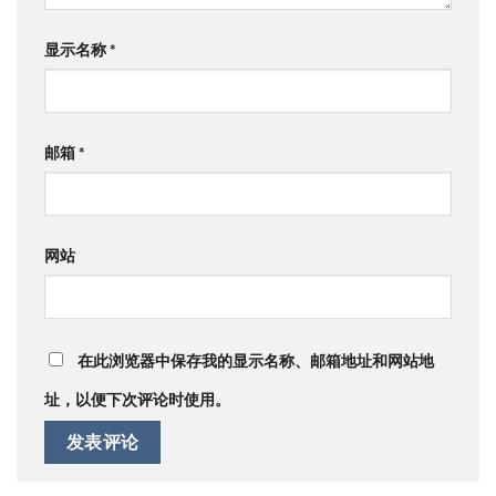
显示名称
*
邮箱
*
网站
在此浏览器中保存我的显示名称、邮箱地址和网站地
址，以便下次评论时使用。