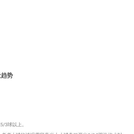
设趋势
5/3球以上。