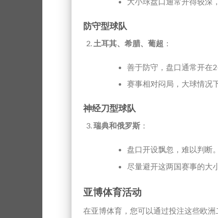
大小球盘口通常开得较深，
防守型球队
土耳其、希腊、葡超
：
善于防守，盘口通常开在2—
赛事相对闷局，大球情况
神经刀型球队
瑞典和俄罗斯
：
盘口开设飘忽，难以判断
尽量避开这两国赛事的大
亚博体育活动
在亚博体育，您可以通过投注这些欧洲