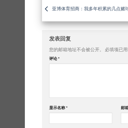
亚博体育招商：我多年积累的几点赌
发表回复
您的邮箱地址不会被公开。
必填项已
评论
*
显示名称
*
邮