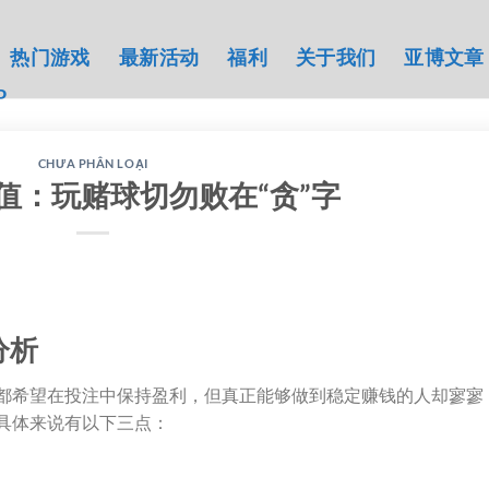
热门游戏
最新活动
福利
关于我们
亚博文章
P
CHƯA PHÂN LOẠI
值：玩赌球切勿败在“贪”字
分析
都希望在投注中保持盈利，但真正能够做到稳定赚钱的人却寥寥
具体来说有以下三点：