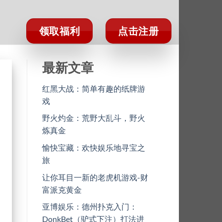
领取福利
点击注册
最新文章
红黑大战：简单有趣的纸牌游
戏
野火灼金：荒野大乱斗，野火
炼真金
愉快宝藏：欢快娱乐地寻宝之
旅
让你耳目一新的老虎机游戏-财
富派克黄金
亚博娱乐：德州扑克入门：
DonkBet（驴式下注）打法进