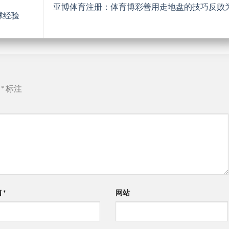
亚博体育注册：体育博彩善用走地盘的技巧反败
球经验
用
*
标注
箱
*
网站