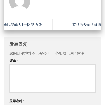
全民钓鱼8.1无限钻石版
北京快乐8 玩法规则
发表回复
您的邮箱地址不会被公开。
必填项已用
*
标注
评论
*
显示名称
*