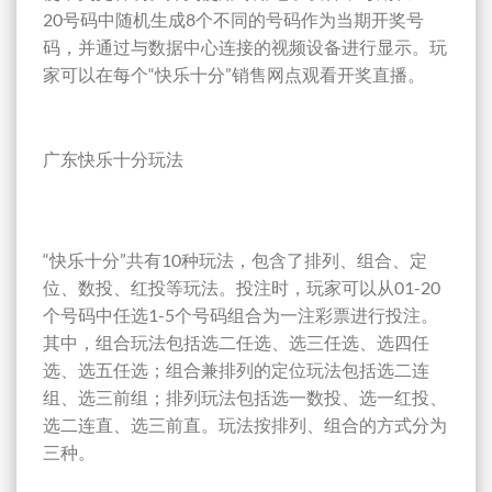
20号码中随机生成8个不同的号码作为当期开奖号
码，并通过与数据中心连接的视频设备进行显示。玩
家可以在每个“快乐十分”销售网点观看开奖直播。
广东快乐十分玩法
“快乐十分”共有10种玩法，包含了排列、组合、定
位、数投、红投等玩法。投注时，玩家可以从01-20
个号码中任选1-5个号码组合为一注彩票进行投注。
其中，组合玩法包括选二任选、选三任选、选四任
选、选五任选；组合兼排列的定位玩法包括选二连
组、选三前组；排列玩法包括选一数投、选一红投、
选二连直、选三前直。玩法按排列、组合的方式分为
三种。