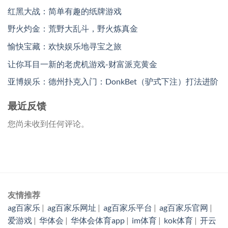
红黑大战：简单有趣的纸牌游戏
野火灼金：荒野大乱斗，野火炼真金
愉快宝藏：欢快娱乐地寻宝之旅
让你耳目一新的老虎机游戏-财富派克黄金
亚博娱乐：德州扑克入门：DonkBet（驴式下注）打法进阶
最近反馈
您尚未收到任何评论。
友情推荐
ag百家乐
|
ag百家乐网址
|
ag百家乐平台
|
ag百家乐官网
|
爱游戏
|
华体会
|
华体会体育app
|
im体育
|
kok体育
|
开云